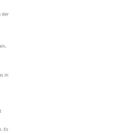
m der
en,
s in
Sie haben
Fragen?
Ich freue mich
t
darauf, Sie auf Ihrem
Weg zu unterstützen.
. Es