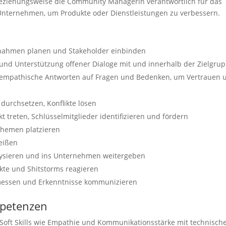
eziehungsweise die Community Managerin verantwortlich für das
nternehmen, um Produkte oder Dienstleistungen zu verbessern.
ßnahmen planen und Stakeholder einbinden
 und Unterstützung offener Dialoge mit und innerhalb der Zielgrup
empathische Antworten auf Fragen und Bedenken, um Vertrauen 
durchsetzen, Konflikte lösen
t treten, Schlüsselmitglieder identifizieren und fördern
, Themen platzieren
eißen
ysieren und ins Unternehmen weitergeben
kte und Shitstorms reagieren
messen und Erkenntnisse kommunizieren
mpetenzen
oft Skills wie Empathie und Kommunikationsstärke mit technisc