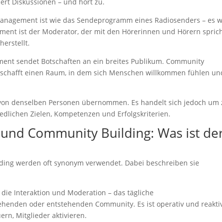
iert Diskussionen – und hört zu.
 Management ist wie das Sendeprogramm eines Radiosenders – es w
ent ist der Moderator, der mit den Hörerinnen und Hörern sprich
erstellt.
ment sendet Botschaften an ein breites Publikum. Community
s schafft einen Raum, in dem sich Menschen willkommen fühlen un
g von denselben Personen übernommen. Es handelt sich jedoch um 
edlichen Zielen, Kompetenzen und Erfolgskriterien.
nd Community Building: Was ist de
ng werden oft synonym verwendet. Dabei beschreiben sie
ie Interaktion und Moderation – das tägliche
enden oder entstehenden Community. Es ist operativ und reakti
rn, Mitglieder aktivieren.