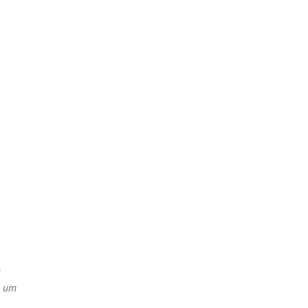
t
h um