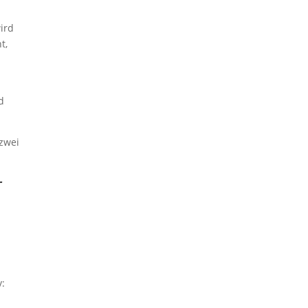
Kontakt
ird
t,
d
zwei
r
v: