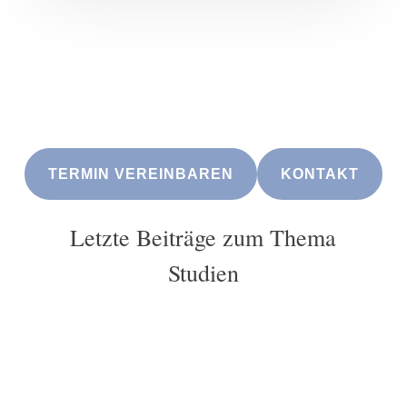
Nutzen Sie meine Expertise im Community Management. In
einem kostenlosen 30-minütigen Beratungsgespräch
erhalten Sie:
Einen Blick von außen auf Ihre aktuelle Situation.
Konkrete Handlungsempfehlungen für Ihre spezifischen
Herausforderungen. Sowie Klarheit über die nächsten Schritte.
TERMIN VEREINBAREN
KONTAKT
Letzte Beiträge zum Thema
Studien