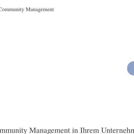
im Community Management
stützung?
ungstermin biete ich Ihnen auch Workshops und
munity Management an. Gemeinsam arbeiten wir an der
r, dass Ihre Community nachhaltig wächst und gedeiht.
mmunity Management in Ihrem Unterneh