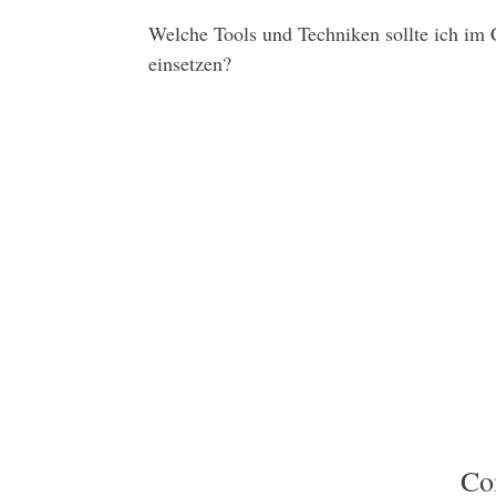
Welche Tools und Techniken sollte ich 
einsetzen?
Sie suchen langfristige Unter
Neben dem kostenfreien 30-minütigen Berat
langfristige Unterstützung im Bereich Com
Umsetzung Ihrer Strategien und sorgen dafü
Co