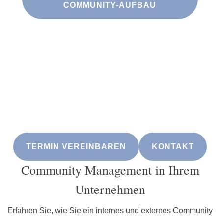
COMMUNITY-AUFBAU
Sie haben Fragen? Lassen Sie uns reden.
Nutzen Sie meine Expertise im Community Management. In
einem kostenlosen 30-minütigen Beratungsgespräch
erhalten Sie:
Einen Blick von außen auf Ihre aktuelle Situation.
Konkrete Handlungsempfehlungen für Ihre spezifischen
Herausforderungen. Sowie Klarheit über die nächsten Schritte.
TERMIN VEREINBAREN
KONTAKT
Community Management in Ihrem
Unternehmen
Erfahren Sie, wie Sie ein internes und externes Community