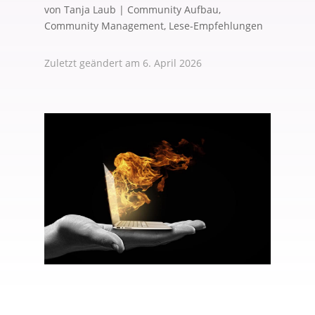
von
Tanja Laub
|
Community Aufbau
,
Community Management
,
Lese-Empfehlungen
Zuletzt geändert am 6. April 2026