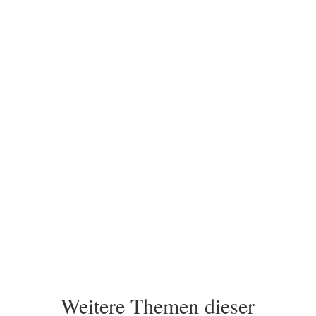
Sie haben Fragen?
Ich freue mich darauf, Sie auf Ihrem Weg
zu unterstützen.
Kontakt
Weitere Themen dieser