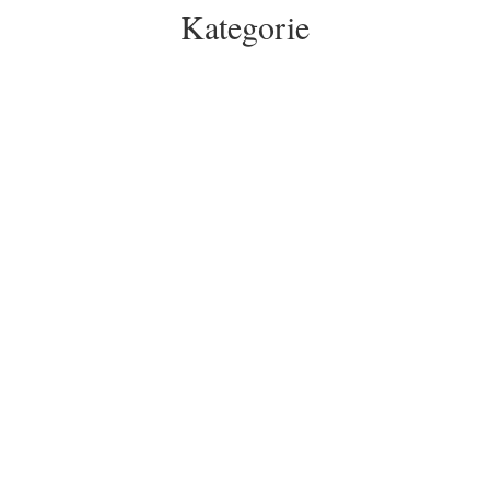
Kategorie
Was macht ein Community Manager? Welche
Aufgaben gehören dazu und welche
Fähigkeiten brauche ich? Die wichtigsten