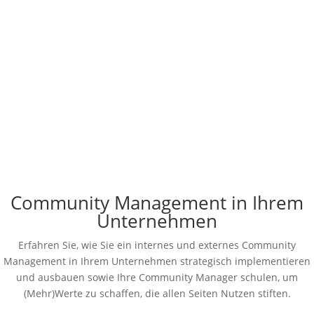
formale Berufsausbildung zum Community
Manager gibt es in Deutschland bislang nicht.
Wer heute im Community Management
arbeitet, kommt meist aus Marketing,
Kommunikation, Journalismus, HR oder direkt
aus Communities, die er...
Community Management in Ihrem
Unternehmen
Erfahren Sie, wie Sie ein internes und externes Community
Management in Ihrem Unternehmen strategisch implementieren
und ausbauen sowie Ihre Community Manager schulen, um
(Mehr)Werte zu schaffen, die allen Seiten Nutzen stiften.