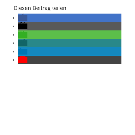
Diesen Beitrag teilen
Sie haben Fragen?
Ich freue mich darauf, Sie auf Ihrem Weg
zu unterstützen.
Kontakt