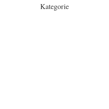
Kategorie
Thorsten Ising und Frank Michna sind in dieser
Podcast-Episode vom Social Media Schnack tief
in die Facetten des Berufsbilds einer