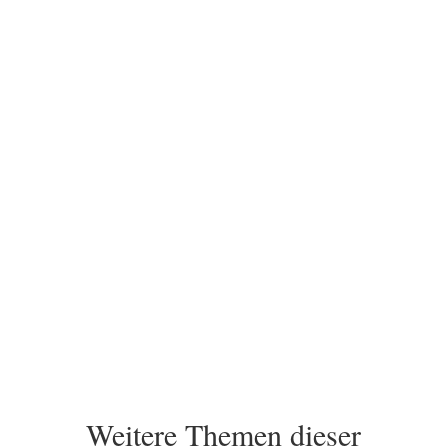
Sie haben Fragen?
Ich freue mich darauf, Sie auf Ihrem Weg
zu unterstützen.
Kontakt
Weitere Themen dieser