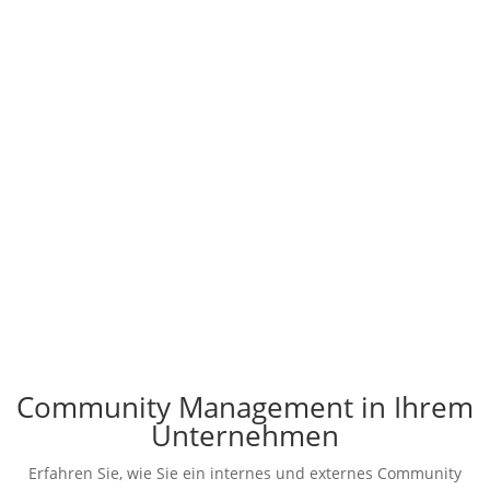
have spent a lot of time thinking about what
constitutes a community and how it differs
from other institutions. Instead of just defining
the term, the initiators decided to make
communities tangible. The idea is to learn
from people who have already mastered
community building and to support those who
are still at the very beginning of community
building.
Community Management in Ihrem
Unternehmen
Erfahren Sie, wie Sie ein internes und externes Community