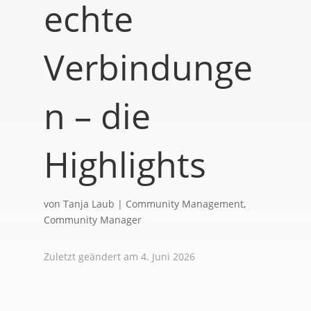
echte
Verbindunge
n – die
Highlights
von
Tanja Laub
|
Community Management
,
Community Manager
Zuletzt geändert am 4. Juni 2026