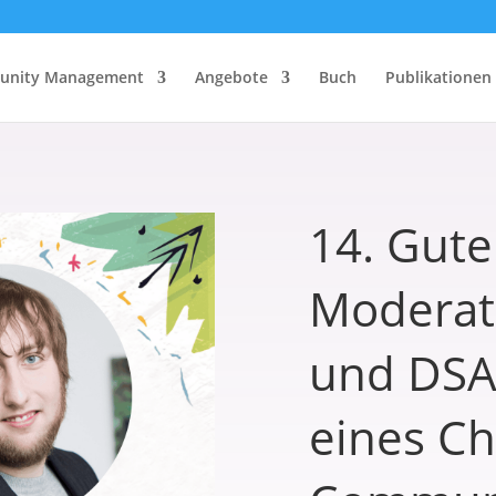
nity Management
Angebote
Buch
Publikationen
14. Gute
Moderati
und DSA 
eines Ch