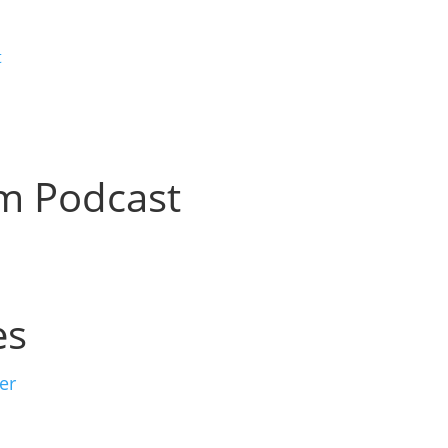
t
um Podcast
es
er