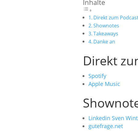
Inhalte
Direkt zum Podcas
Shownotes
Takeaways
Danke an
Direkt z
Spotif
y
Apple Music
Shownot
Linkedin Sven Wint
gutefrage.net