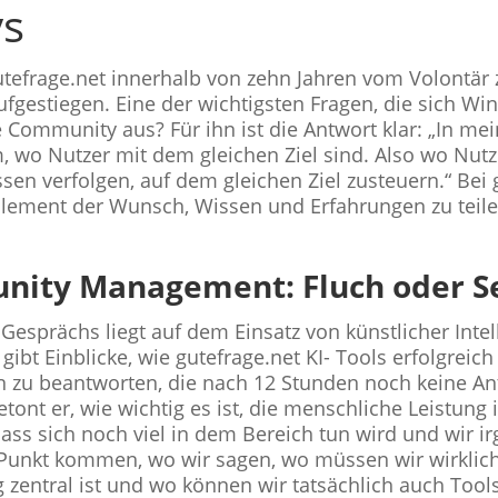
s
gutefrage.net innerhalb von zehn Jahren vom Volontär
gestiegen. Eine der wichtigsten Fragen, die sich Winte
 Community aus? Für ihn ist die Antwort klar: „In me
wo Nutzer mit dem gleichen Ziel sind. Also wo Nutze
ssen verfolgen, auf dem gleichen Ziel zusteuern.“ Bei g
Element der Wunsch, Wissen und Erfahrungen zu teil
nity Management: Fluch oder S
Gesprächs liegt auf dem Einsatz von künstlicher Int
bt Einblicke, wie gutefrage.net KI- Tools erfolgreich 
n zu beantworten, die nach 12 Stunden noch keine An
etont er, wie wichtig es ist, die menschliche Leistung 
 dass sich noch viel in dem Bereich tun wird und wir 
unkt kommen, wo wir sagen, wo müssen wir wirklich 
 zentral ist und wo können wir tatsächlich auch Tool