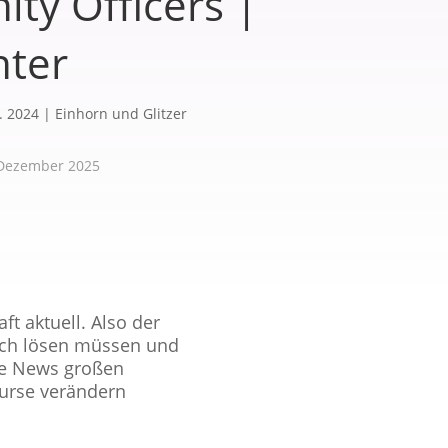
ty Officers |
nter
. 2024
|
Einhorn und Glitzer
 Dezember 2025
t aktuell. Also der
lich lösen müssen und
ke News großen
kurse verändern