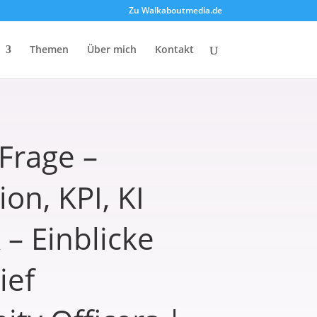
Zu Walkaboutmedia.de
Themen
Über mich
Kontakt
Frage –
on, KPI, KI
– Einblicke
ief