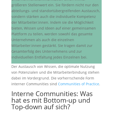
größeren Stellenwert ein. Sie fördern nicht nur den
abteilungs- und standortübergreifenden Austausch,
sondern stärken auch die individuelle Kompetenz
der Mitarbeiter:innen. Indem sie die Möglichkeit
bieten, Wissen und Ideen auf einer gemeinsamen
Plattform zu teilen, werden sowohl das gesamte
Unternehmen als auch die einzelnen
Mitarbeiter:innen gestärkt. Sie tragen damit zur
Gesamterfolg des Unternehmens und zur
individuellen Entfaltung jedes Einzelnen bei.
Der Austausch von Wissen, die optimale Nutzung
von Potenzialen und die Mitarbeiterbindung stehen
dabei im Vordergrund. Die vorherrschende Form
interner Communities sind
Communities of Practice
.
Interne Communities: Was
hat es mit Bottom-up und
Top-down auf sich?